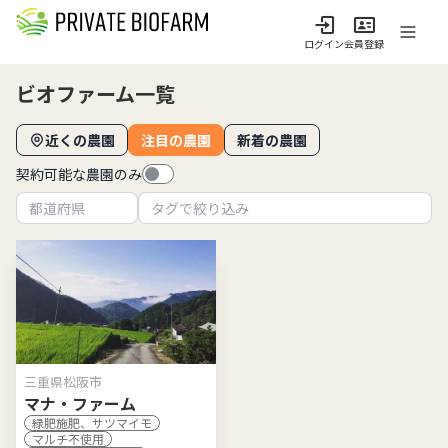
ログイン
会員登録
ビオファーム一覧
近くの農園
注目の農園
新着の農園
契約可能な農園のみ
三重県松阪市
マナ・ファーム
緑肥施肥、サツマイモ
マルチ不使用